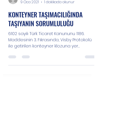
limalinedenizcilik
9 Oca 2021
1 dakikada okunur
KONTEYNER TAŞIMACILIĞINDA
TAŞIYANIN SORUMLULUĞU
6102 sayılı Türk Ticaret Kanununu 1186.
Maddesinin 3. Fıkrasında, Visby Protokolü
ile getirilen konteyner klozuna yer
vermiştir. Bu...