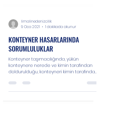
limalinedenizcilik
9 Oca 2021
1 dakikada okunur
KONTEYNER HASARLARINDA
SORUMLULUKLAR
Konteyner taşımacılığında, yükün
konteynere nerede ve kimin tarafından
doldurulduğu, konteyneri kimin tarafından
mühürlendiği,...